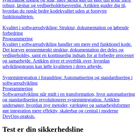
robust, læsbar og vedligeholdelsesvenlig. Artiklen guider dig til,
hvordan du opnår bedre kodekvalitet uden at forstyrre
funktionaliteten.
Kvalitet i softwareudvikling: Struktur, dokumentation og løbende
forbedring
Programmering
Kvalitet i softwareudvikling handler om mere end funktionel kode.
Det kræver gennemtænkt struktur, dokumentation der deles og
vedligeholdes, samt en kontinuerlig indsats for at forbedre processer
og samarbejde. Artiklen giver et overblik over, hvordan
udviklingsteams kan løfte kvaliteten i deres arbejde.
Systemintegration i forandring: Automatisering og standardisering i
softwareudvikling
Programmering
Softwareudvikling står midt i en transformation, hvor automatisering
og standardisering revolutionerer systemintegration. Artiklen
undersøger, hvordan nye metoder, værktøjer og samarbejdsformer
gør integration mere effektiv, skalerbar og central i moderne
DevOps-praksis.
Test er din sikkerhedsline