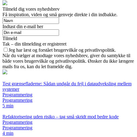
Tilmeld dig vores nyhedsbrev
Få inspiration, viden og små genveje direkte i din indbakke.
Indtast din e-mail her
Tilmeld
Tak – din tilmelding er registreret
Jeg har læst og forstået brugervilkår og privatlivspolitik.
Når du vælger at modtage vores nyhedsbrev, giver du samtykke til
både vores brugervilkår og privatlivspolitik. Ønsker du ikke længere
mails fra os, kan du let framelde dig.
Test grænsefladerne: Sådan undgår du fejl i dataudveksling mellem
systemer
Programmering
Programmering
5 min
Refaktorisering uden risiko – tag små skridt mod bedre kode
Programmering
Programmering
4 min