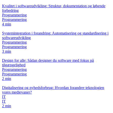
Kvalitet i softwareudvikling: Struktur, dokumentation og løbende
forbedring
Programmering
Programmering
4 min
Systemintegration i forandring: Automatisering og standardisering i
softwareudvikling
Programmering
Programmering
3 min
Design for alle: Sådan designer du software med fokus på
tilgængelighed
Programmering
Programmering
2 min
Digitalisering og nyhedsforbrug: Hvordan forandrer teknologien
vores medievaner?
IT
IT
2 min