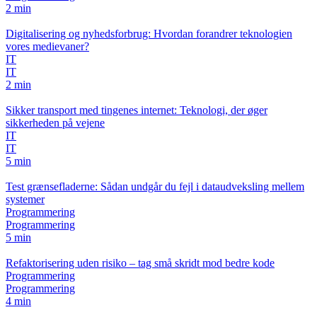
2 min
Digitalisering og nyhedsforbrug: Hvordan forandrer teknologien
vores medievaner?
IT
IT
2 min
Sikker transport med tingenes internet: Teknologi, der øger
sikkerheden på vejene
IT
IT
5 min
Test grænsefladerne: Sådan undgår du fejl i dataudveksling mellem
systemer
Programmering
Programmering
5 min
Refaktorisering uden risiko – tag små skridt mod bedre kode
Programmering
Programmering
4 min