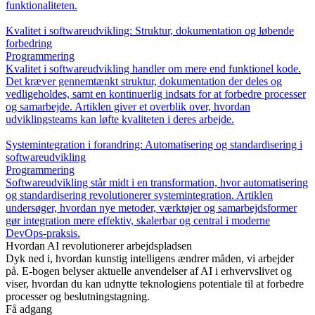
funktionaliteten.
Kvalitet i softwareudvikling: Struktur, dokumentation og løbende
forbedring
Programmering
Kvalitet i softwareudvikling handler om mere end funktionel kode.
Det kræver gennemtænkt struktur, dokumentation der deles og
vedligeholdes, samt en kontinuerlig indsats for at forbedre processer
og samarbejde. Artiklen giver et overblik over, hvordan
udviklingsteams kan løfte kvaliteten i deres arbejde.
Systemintegration i forandring: Automatisering og standardisering i
softwareudvikling
Programmering
Softwareudvikling står midt i en transformation, hvor automatisering
og standardisering revolutionerer systemintegration. Artiklen
undersøger, hvordan nye metoder, værktøjer og samarbejdsformer
gør integration mere effektiv, skalerbar og central i moderne
DevOps-praksis.
Hvordan AI revolutionerer arbejdspladsen
Dyk ned i, hvordan kunstig intelligens ændrer måden, vi arbejder
på. E-bogen belyser aktuelle anvendelser af AI i erhvervslivet og
viser, hvordan du kan udnytte teknologiens potentiale til at forbedre
processer og beslutningstagning.
Få adgang