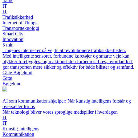
trafik
IT
IT
Trafiksikkerhed
Internet of Things
Transportteknologi
Smart City
Innovation
5 min
Tingenes internet er på vej til at revolutionere trafiksikkerheden.
Med intelligente sensorer, forbundne køretøjer og smarte veje kan
ulykker forebygges, og reaktionstiden forbedres. Læs, hvordan IoT
gør transporten mere sikker og effektiv for både bilister og samfund.
Gitte Bøgelund
Gitte
Bøgelund
AI som kommunikationshjælper: Når kunstig intelligens forstår og
oversætter for os
Når teknologi bliver vores sproglige medspiller i hverdagen
IT
IT
Kunstig Intelligens
Kommunikation