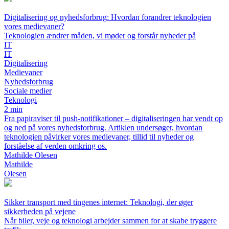
Digitalisering og nyhedsforbrug: Hvordan forandrer teknologien
vores medievaner?
Teknologien ændrer måden, vi møder og forstår nyheder på
IT
IT
Digitalisering
Medievaner
Nyhedsforbrug
Sociale medier
Teknologi
2 min
Fra papiraviser til push-notifikationer – digitaliseringen har vendt op
og ned på vores nyhedsforbrug. Artiklen undersøger, hvordan
teknologien påvirker vores medievaner, tillid til nyheder og
forståelse af verden omkring os.
Mathilde Olesen
Mathilde
Olesen
Sikker transport med tingenes internet: Teknologi, der øger
sikkerheden på vejene
Når biler, veje og teknologi arbejder sammen for at skabe tryggere