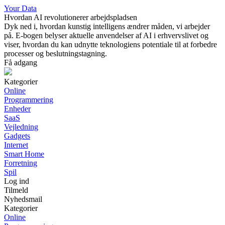
Your Data
Hvordan AI revolutionerer arbejdspladsen
Dyk ned i, hvordan kunstig intelligens ændrer måden, vi arbejder
på. E-bogen belyser aktuelle anvendelser af AI i erhvervslivet og
viser, hvordan du kan udnytte teknologiens potentiale til at forbedre
processer og beslutningstagning.
Få adgang
Kategorier
Online
Programmering
Enheder
SaaS
Vejledning
Gadgets
Internet
Smart Home
Forretning
Spil
Log ind
Tilmeld
Nyhedsmail
Kategorier
Online