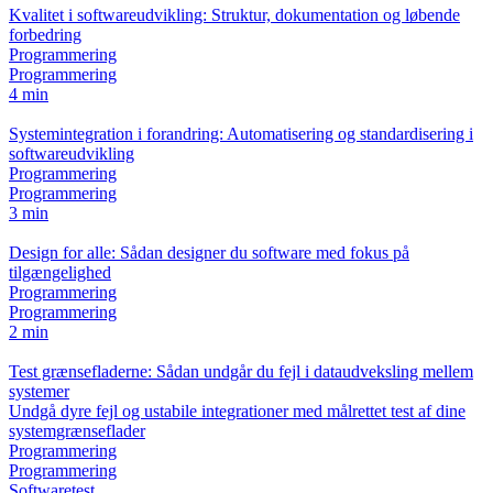
Kvalitet i softwareudvikling: Struktur, dokumentation og løbende
forbedring
Programmering
Programmering
4 min
Systemintegration i forandring: Automatisering og standardisering i
softwareudvikling
Programmering
Programmering
3 min
Design for alle: Sådan designer du software med fokus på
tilgængelighed
Programmering
Programmering
2 min
Test grænsefladerne: Sådan undgår du fejl i dataudveksling mellem
systemer
Undgå dyre fejl og ustabile integrationer med målrettet test af dine
systemgrænseflader
Programmering
Programmering
Softwaretest