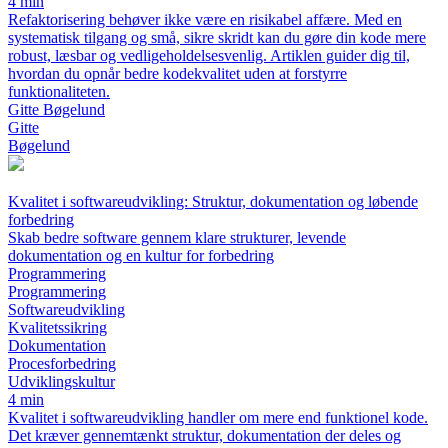
4 min
Refaktorisering behøver ikke være en risikabel affære. Med en
systematisk tilgang og små, sikre skridt kan du gøre din kode mere
robust, læsbar og vedligeholdelsesvenlig. Artiklen guider dig til,
hvordan du opnår bedre kodekvalitet uden at forstyrre
funktionaliteten.
Gitte Bøgelund
Gitte
Bøgelund
Kvalitet i softwareudvikling: Struktur, dokumentation og løbende
forbedring
Skab bedre software gennem klare strukturer, levende
dokumentation og en kultur for forbedring
Programmering
Programmering
Softwareudvikling
Kvalitetssikring
Dokumentation
Procesforbedring
Udviklingskultur
4 min
Kvalitet i softwareudvikling handler om mere end funktionel kode.
Det kræver gennemtænkt struktur, dokumentation der deles og