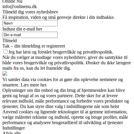
Online Nu
info@onlinenu.dk
Tilmeld dig vores nyhedsbrev
Få inspiration, viden og små genveje direkte i din indbakke.
Indtast din e-mail her
Tilmeld
Tak – din tilmelding er registreret
Jeg har læst og forstået brugervilkår og privatlivspolitik.
Når du vælger at modtage vores nyhedsbrev, giver du samtykke til
både vores brugervilkår og privatlivspolitik. Ønsker du ikke længere
mails fra os, kan du let framelde dig.
Vi samler data via cookies for at gøre din oplevelse nemmere og
smartere. Læs mere her.
Oplysninger om din enhed og din brug af hjemmesiden kan blive
gemt og brugt af os og vores partnere. Dette sker for at levere
relevant indhold, måle performance og forbedre vores produkter og
tjenester. Du kan styre dine valg i indstillingerne når som helst
Anvend cookies og lignende teknologier til at gemme information,
vælge målrettet reklame og indhold, oprette og bruge profiler, måle
performance og analysere brugeradfærd til udvikling af tjenester
Indstillinger
Afvis alle