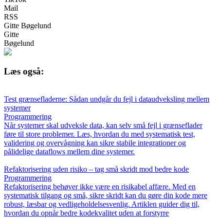
Mail
RSS
Gitte Bøgelund
Gitte
Bøgelund
Læs også:
Test grænsefladerne: Sådan undgår du fejl i dataudveksling mellem
systemer
Programmering
Når systemer skal udveksle data, kan selv små fejl i grænseflader
føre til store problemer. Læs, hvordan du med systematisk test,
validering og overvågning kan sikre stabile integrationer og
pålidelige dataflows mellem dine systemer.
Refaktorisering uden risiko – tag små skridt mod bedre kode
Programmering
Refaktorisering behøver ikke være en risikabel affære. Med en
systematisk tilgang og små, sikre skridt kan du gøre din kode mere
robust, læsbar og vedligeholdelsesvenlig. Artiklen guider dig til,
hvordan du opnår bedre kodekvalitet uden at forstyrre