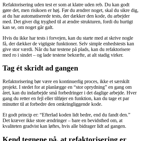
Refaktorisering uden test er som at klatre uden reb. Du kan godt
gøre det, men risikoen er høj. Før du ændrer noget, skal du sikre dig,
at du har automatiserede tests, der dækker den kode, du arbejder
med. Det giver dig tryghed til at ændre strukturen, fordi du hurtigt
kan se, om noget går galt.
Hvis du ikke har tests i forvejen, kan du starte med at skrive nogle
få, der dækker de vigtigste funktioner. Selv simple enhedstests kan
give stor værdi. Når du har testene på plads, kan du refaktorisere
med ro i sindet – og lade testene bekræfte, at alt stadig virker.
Tag ét skridt ad gangen
Refaktorisering bør være en kontinuerlig proces, ikke et særskilt
projekt. I stedet for at planlægge en “stor oprydning” en gang om
året, kan du indarbejde små forbedringer i det daglige arbejde. Hver
gang du retter en fejl eller tilføjer en funktion, kan du tage et par
minutter til at forbedre den omkringliggende kode.
Et godt princip er: “Efterlad koden lidt bedre, end du fandt den.”
Det kræver ikke store ændringer – bare en bevidsthed om, at
kvaliteten gradvist kan løftes, hvis alle bidrager lidt ad gangen.
Kend tegnene på, at refaktorisering er