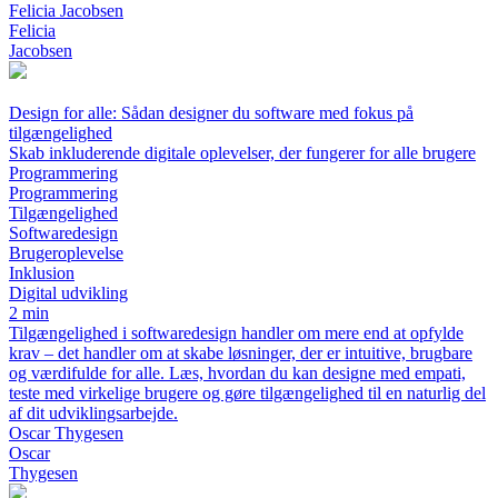
Felicia Jacobsen
Felicia
Jacobsen
Design for alle: Sådan designer du software med fokus på
tilgængelighed
Skab inkluderende digitale oplevelser, der fungerer for alle brugere
Programmering
Programmering
Tilgængelighed
Softwaredesign
Brugeroplevelse
Inklusion
Digital udvikling
2 min
Tilgængelighed i softwaredesign handler om mere end at opfylde
krav – det handler om at skabe løsninger, der er intuitive, brugbare
og værdifulde for alle. Læs, hvordan du kan designe med empati,
teste med virkelige brugere og gøre tilgængelighed til en naturlig del
af dit udviklingsarbejde.
Oscar Thygesen
Oscar
Thygesen