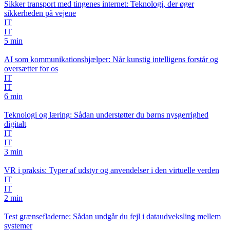
Sikker transport med tingenes internet: Teknologi, der øger
sikkerheden på vejene
IT
IT
5 min
AI som kommunikationshjælper: Når kunstig intelligens forstår og
oversætter for os
IT
IT
6 min
Teknologi og læring: Sådan understøtter du børns nysgerrighed
digitalt
IT
IT
3 min
VR i praksis: Typer af udstyr og anvendelser i den virtuelle verden
IT
IT
2 min
Test grænsefladerne: Sådan undgår du fejl i dataudveksling mellem
systemer