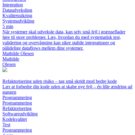
Integration
Dataudveksling
Kvalitetssikring
Systemudvikling
5 min
Når systemer skal udveksle data, kan selv små fejl i grænseflader
føre til store problemer. Læs, hvordan du med systematisk test,
validering og overvågning kan sikre stabile integrationer og
pålidelige dataflows mellem dine systemer.
Mathilde Olesen
Mathilde
Olesen
Refaktorisering uden risiko – tag små skridt mod bedre kode
Lær at forbedre din kode uden at skabe nye fejl – én lille ændring ad
gangen
Programmering
Programmering
Refaktorisering
Softwareudvikling
Kodekvalitet
Test
Programmering