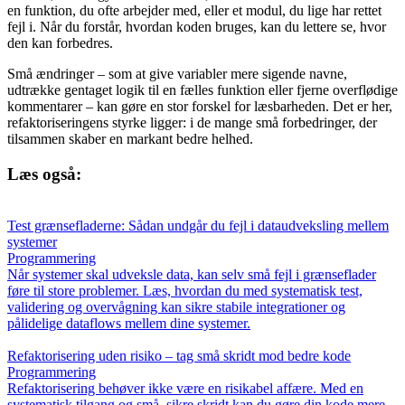
en funktion, du ofte arbejder med, eller et modul, du lige har rettet
fejl i. Når du forstår, hvordan koden bruges, kan du lettere se, hvor
den kan forbedres.
Små ændringer – som at give variabler mere sigende navne,
udtrække gentaget logik til en fælles funktion eller fjerne overflødige
kommentarer – kan gøre en stor forskel for læsbarheden. Det er her,
refaktoriseringens styrke ligger: i de mange små forbedringer, der
tilsammen skaber en markant bedre helhed.
Læs også:
Test grænsefladerne: Sådan undgår du fejl i dataudveksling mellem
systemer
Programmering
Når systemer skal udveksle data, kan selv små fejl i grænseflader
føre til store problemer. Læs, hvordan du med systematisk test,
validering og overvågning kan sikre stabile integrationer og
pålidelige dataflows mellem dine systemer.
Refaktorisering uden risiko – tag små skridt mod bedre kode
Programmering
Refaktorisering behøver ikke være en risikabel affære. Med en
systematisk tilgang og små, sikre skridt kan du gøre din kode mere