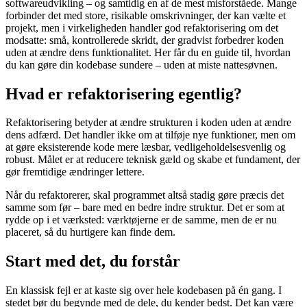
softwareudvikling – og samtidig en af de mest misforståede. Mange
forbinder det med store, risikable omskrivninger, der kan vælte et
projekt, men i virkeligheden handler god refaktorisering om det
modsatte: små, kontrollerede skridt, der gradvist forbedrer koden
uden at ændre dens funktionalitet. Her får du en guide til, hvordan
du kan gøre din kodebase sundere – uden at miste nattesøvnen.
Hvad er refaktorisering egentlig?
Refaktorisering betyder at ændre strukturen i koden uden at ændre
dens adfærd. Det handler ikke om at tilføje nye funktioner, men om
at gøre eksisterende kode mere læsbar, vedligeholdelsesvenlig og
robust. Målet er at reducere teknisk gæld og skabe et fundament, der
gør fremtidige ændringer lettere.
Når du refaktorerer, skal programmet altså stadig gøre præcis det
samme som før – bare med en bedre indre struktur. Det er som at
rydde op i et værksted: værktøjerne er de samme, men de er nu
placeret, så du hurtigere kan finde dem.
Start med det, du forstår
En klassisk fejl er at kaste sig over hele kodebasen på én gang. I
stedet bør du begynde med de dele, du kender bedst. Det kan være