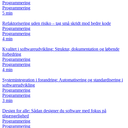
Programmering
Programmering
5 min
Refaktorisering uden risiko – tag små skridt mod bedre kode
Programmering
Programmering
4 min
Kvalitet i softwareudvikling: Struktur, dokumentation og løbende
forbedring
Programmering
Programmering
4 min
Systemintegration i forandring: Automatisering og standardisering i
softwareudvikling
Programmering
Programmering
3 min
Design for alle: Sådan designer du software med fokus på
tilgængelighed
Programmering
Programmering