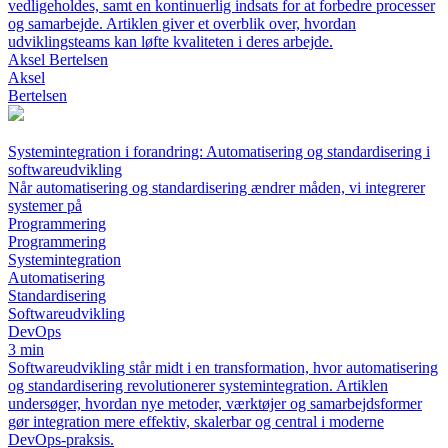
vedligeholdes, samt en kontinuerlig indsats for at forbedre processer
og samarbejde. Artiklen giver et overblik over, hvordan
udviklingsteams kan løfte kvaliteten i deres arbejde.
Aksel Bertelsen
Aksel
Bertelsen
Systemintegration i forandring: Automatisering og standardisering i
softwareudvikling
Når automatisering og standardisering ændrer måden, vi integrerer
systemer på
Programmering
Programmering
Systemintegration
Automatisering
Standardisering
Softwareudvikling
DevOps
3 min
Softwareudvikling står midt i en transformation, hvor automatisering
og standardisering revolutionerer systemintegration. Artiklen
undersøger, hvordan nye metoder, værktøjer og samarbejdsformer
gør integration mere effektiv, skalerbar og central i moderne
DevOps-praksis.