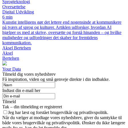
Sprogteknologi
Oversættelse
Digital Udvikling
6 min
Kunstig intelligens gør det lettere end nogensinde at kommunikere
på tværs af sprog og kulturer. Artiklen udforsker, hvordan AI
hjælper os med at skrive, oversætte og forstå hinanden – og hvilke
muligheder og udfordringer det skaber for fremtidens
kommunikation.
Aksel Bertelsen
Aksel
Bertelsen
Your Data
Tilmeld dig vores nyhedsbrev
Få inspiration, viden og små genveje direkte i din indbakke.
Indtast din e-mail her
Tilmeld
Tak – din tilmelding er registreret
Jeg har læst og forstået brugervilkår og privatlivspolitik.
Når du vælger at modtage vores nyhedsbrev, giver du samtykke til
både vores brugervilkår og privatlivspolitik. Ønsker du ikke længere
mails fra os, kan du let framelde dig.