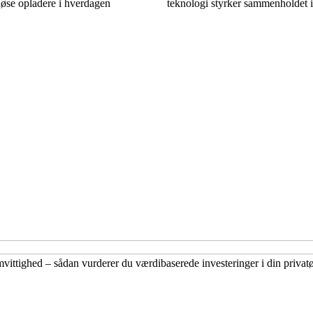
ådløse opladere i hverdagen
teknologi styrker sammenholdet 
vittighed – sådan vurderer du værdibaserede investeringer i din priva