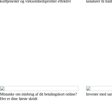
korttjenester og virksomhedsprofiler effektivt
tastaturer til tr
Mistanke om misbrug af dit betalingskort online?
Invester med sam
Her er dine første skridt