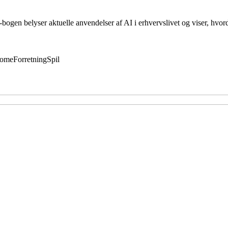
bogen belyser aktuelle anvendelser af AI i erhvervslivet og viser, hvord
Home
Forretning
Spil