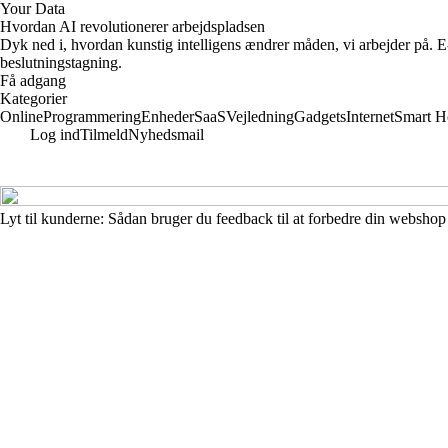
Your Data
Hvordan AI revolutionerer arbejdspladsen
Dyk ned i, hvordan kunstig intelligens ændrer måden, vi arbejder på. E-
beslutningstagning.
Få adgang
Kategorier
Online
Programmering
Enheder
SaaS
Vejledning
Gadgets
Internet
Smart 
Log ind
Tilmeld
Nyhedsmail
Lyt til kunderne: Sådan bruger du feedback til at forbedre din webshop