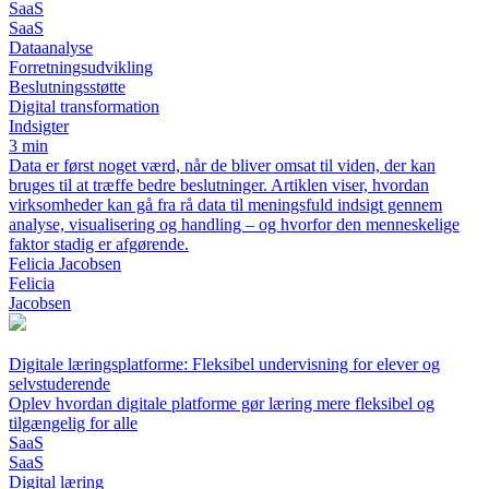
SaaS
SaaS
Dataanalyse
Forretningsudvikling
Beslutningsstøtte
Digital transformation
Indsigter
3 min
Data er først noget værd, når de bliver omsat til viden, der kan
bruges til at træffe bedre beslutninger. Artiklen viser, hvordan
virksomheder kan gå fra rå data til meningsfuld indsigt gennem
analyse, visualisering og handling – og hvorfor den menneskelige
faktor stadig er afgørende.
Felicia Jacobsen
Felicia
Jacobsen
Digitale læringsplatforme: Fleksibel undervisning for elever og
selvstuderende
Oplev hvordan digitale platforme gør læring mere fleksibel og
tilgængelig for alle
SaaS
SaaS
Digital læring