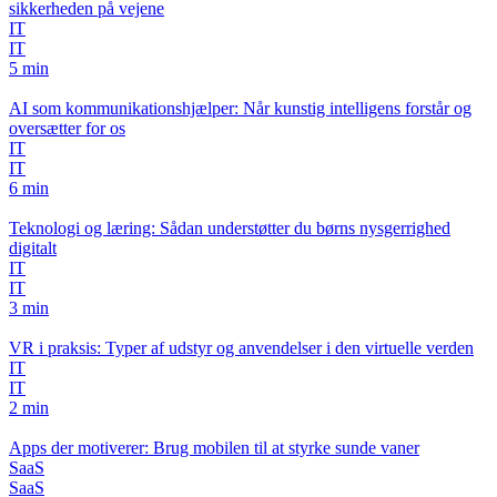
sikkerheden på vejene
IT
IT
5 min
AI som kommunikationshjælper: Når kunstig intelligens forstår og
oversætter for os
IT
IT
6 min
Teknologi og læring: Sådan understøtter du børns nysgerrighed
digitalt
IT
IT
3 min
VR i praksis: Typer af udstyr og anvendelser i den virtuelle verden
IT
IT
2 min
Apps der motiverer: Brug mobilen til at styrke sunde vaner
SaaS
SaaS