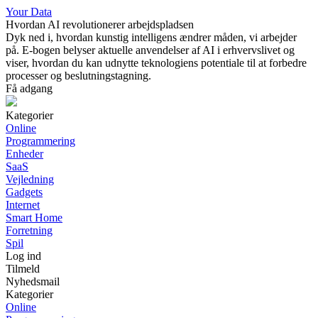
Your Data
Hvordan AI revolutionerer arbejdspladsen
Dyk ned i, hvordan kunstig intelligens ændrer måden, vi arbejder
på. E-bogen belyser aktuelle anvendelser af AI i erhvervslivet og
viser, hvordan du kan udnytte teknologiens potentiale til at forbedre
processer og beslutningstagning.
Få adgang
Kategorier
Online
Programmering
Enheder
SaaS
Vejledning
Gadgets
Internet
Smart Home
Forretning
Spil
Log ind
Tilmeld
Nyhedsmail
Kategorier
Online