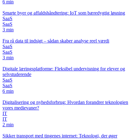
6 min
Smarte byer og affaldshåndtering: IoT som bæredygtig løsning
SaaS
SaaS
3 min
Fra rå data til indsigt – sådan skaber analyse reel værdi
SaaS
SaaS
3 min
Digitale læringsplatforme: Fleksibel undervisning for elever og
selvstuderende
SaaS
SaaS
6 min
Digitalisering og nyhedsforbrug: Hvordan forandrer teknologien
vores medievaner?
IT
IT
2 min
Sikker transport med tingenes internet: Teknologi, der øger