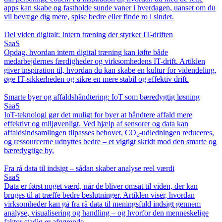
apps kan skabe og fastholde sunde vaner i hverdagen, uanset om du
vil bevæge dig mere, spise bedre eller finde ro i sindet.
Del viden digitalt: Intern træning der styrker IT-driften
SaaS
Opdag, hvordan intern digital træning kan løfte både
medarbejdernes færdigheder og virksomhedens IT-drift. Artiklen
giver inspiration til, hvordan du kan skabe en kultur for videndeling,
øge IT-sikkerheden og sikre en mere stabil og effektiv drift.
Smarte byer og affaldshåndtering: IoT som bæredygtig løsning
SaaS
IoT-teknologi gør det muligt for byer at håndtere affald mere
effektivt og miljøvenligt. Ved hjælp af sensorer og data kan
affaldsindsamlingen tilpasses behovet, CO₂-udledningen reduceres,
og ressourcerne udnyttes bedre – et vigtigt skridt mod den smarte og
bæredygtige by.
Fra rå data til indsigt – sådan skaber analyse reel værdi
SaaS
Data er først noget værd, når de bliver omsat til viden, der kan
bruges til at træffe bedre beslutninger. Artiklen viser, hvordan
virksomheder kan gå fra rå data til meningsfuld indsigt gennem
analyse, visualisering og handling – og hvorfor den menneskelige
faktor stadig er afgørende.