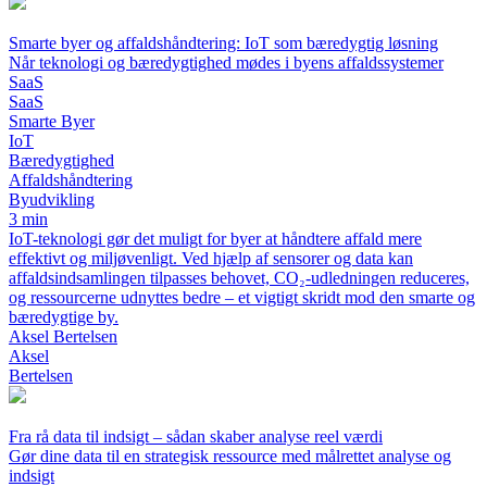
Smarte byer og affaldshåndtering: IoT som bæredygtig løsning
Når teknologi og bæredygtighed mødes i byens affaldssystemer
SaaS
SaaS
Smarte Byer
IoT
Bæredygtighed
Affaldshåndtering
Byudvikling
3 min
IoT-teknologi gør det muligt for byer at håndtere affald mere
effektivt og miljøvenligt. Ved hjælp af sensorer og data kan
affaldsindsamlingen tilpasses behovet, CO₂-udledningen reduceres,
og ressourcerne udnyttes bedre – et vigtigt skridt mod den smarte og
bæredygtige by.
Aksel Bertelsen
Aksel
Bertelsen
Fra rå data til indsigt – sådan skaber analyse reel værdi
Gør dine data til en strategisk ressource med målrettet analyse og
indsigt