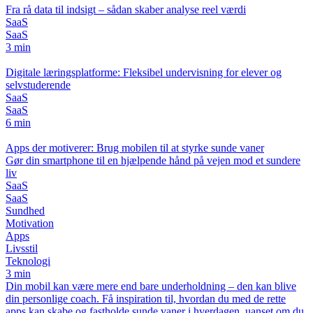
Fra rå data til indsigt – sådan skaber analyse reel værdi
SaaS
SaaS
3 min
Digitale læringsplatforme: Fleksibel undervisning for elever og
selvstuderende
SaaS
SaaS
6 min
Apps der motiverer: Brug mobilen til at styrke sunde vaner
Gør din smartphone til en hjælpende hånd på vejen mod et sundere
liv
SaaS
SaaS
Sundhed
Motivation
Apps
Livsstil
Teknologi
3 min
Din mobil kan være mere end bare underholdning – den kan blive
din personlige coach. Få inspiration til, hvordan du med de rette
apps kan skabe og fastholde sunde vaner i hverdagen, uanset om du