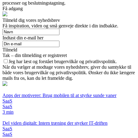
processer og beslutningstagning.
Få adgang
Tilmeld dig vores nyhedsbrev
Få inspiration, viden og små genveje direkte i din indbakke.
Indtast din e-mail her
Tilmeld
Tak – din tilmelding er registreret
Jeg har læst og forstået brugervilkår og privatlivspolitik.
Når du vælger at modtage vores nyhedsbrev, giver du samtykke til
både vores brugervilkår og privatlivspolitik. Ønsker du ikke længere
mails fra os, kan du let framelde dig.
Apps der motiverer: Brug mobilen til at styrke sunde vaner
SaaS
SaaS
3 min
Del viden digitalt: Intern træning der styrker IT-driften
SaaS
SaaS