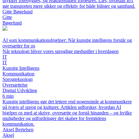
ulykker forebygges, og reaktionstiden forbedres. Læs, hvordan IoT
gør transporten mere sikker og effektiv for både bilister og samfund.
Gitte Bøgelund
Gitte
Bøgelund
AI som kommunikationshjælper: Når kunstig intelligens forstår og
oversætter for os
Når teknologi bliver vores sproglige medspiller i hverdagen
IT
IT
Kunstig Intelligens
Kommunikation
Sprogteknologi
Oversættelse
Digital Udvikling
6 min
Kunstig intelligens gør det lettere end nogensinde at kommunikere
på tværs af sprog og kulturer. Artiklen udforsker, hvordan AI
hjælper os med at skrive, oversætte og forstå hinanden – og hvilke
muligheder og udfordringer det skaber for fremtidens
kommunikation.
Aksel Bertelsen
Aksel