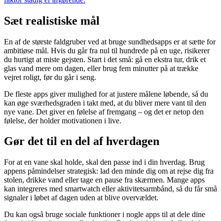
Sæt realistiske mål
En af de største faldgruber ved at bruge sundhedsapps er at sætte for
ambitiøse mål. Hvis du går fra nul til hundrede på en uge, risikerer
du hurtigt at miste gejsten. Start i det små: gå en ekstra tur, drik et
glas vand mere om dagen, eller brug fem minutter på at trække
vejret roligt, før du går i seng.
De fleste apps giver mulighed for at justere målene løbende, så du
kan øge sværhedsgraden i takt med, at du bliver mere vant til den
nye vane. Det giver en følelse af fremgang – og det er netop den
følelse, der holder motivationen i live.
Gør det til en del af hverdagen
For at en vane skal holde, skal den passe ind i din hverdag. Brug
appens påmindelser strategisk: lad den minde dig om at rejse dig fra
stolen, drikke vand eller tage en pause fra skærmen. Mange apps
kan integreres med smartwatch eller aktivitetsarmbånd, så du får små
signaler i løbet af dagen uden at blive overvældet.
Du kan også bruge sociale funktioner i nogle apps til at dele dine