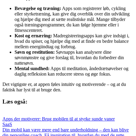
Bevægelse og træning:
Apps som registrerer løb, cykling
eller styrketræning, kan give dig overblik over din udvikling
og hjælpe dig med at sætte realistiske mål. Mange tilbyder
også træningsprogrammer, du kan følge hjemme eller i
fitnesscenteret.
Kost og ernæring:
Madregistreringsapps kan give indsigt i,
hvad du spiser, og hjælpe dig med at finde en bedre balance
mellem energiindtag og forbrug.
Søvn og restitution:
Søvnapps kan analysere dine
søvnmønstre og give forslag til, hvordan du forbedrer din
nattesøvn.
Mental sundhed:
Apps til meditation, åndedrætsøvelser og
daglig refleksion kan reducere stress og øge fokus.
Det vigtigste er, at appen føles intuitiv og motiverende – og at du
faktisk har lyst til at bruge den.
Læs også:
Apps der motiverer: Brug mobilen til at styrke sunde vaner
SaaS
Din mobil kan være mere end bare underholdning – den kan blive
din personlige coach. Få inspiration til, hvordan du med de rette