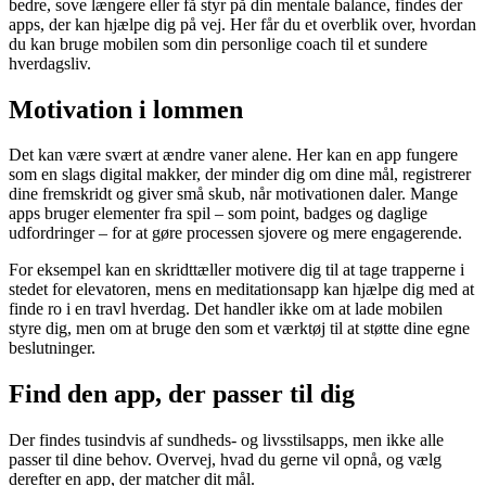
bedre, sove længere eller få styr på din mentale balance, findes der
apps, der kan hjælpe dig på vej. Her får du et overblik over, hvordan
du kan bruge mobilen som din personlige coach til et sundere
hverdagsliv.
Motivation i lommen
Det kan være svært at ændre vaner alene. Her kan en app fungere
som en slags digital makker, der minder dig om dine mål, registrerer
dine fremskridt og giver små skub, når motivationen daler. Mange
apps bruger elementer fra spil – som point, badges og daglige
udfordringer – for at gøre processen sjovere og mere engagerende.
For eksempel kan en skridttæller motivere dig til at tage trapperne i
stedet for elevatoren, mens en meditationsapp kan hjælpe dig med at
finde ro i en travl hverdag. Det handler ikke om at lade mobilen
styre dig, men om at bruge den som et værktøj til at støtte dine egne
beslutninger.
Find den app, der passer til dig
Der findes tusindvis af sundheds- og livsstilsapps, men ikke alle
passer til dine behov. Overvej, hvad du gerne vil opnå, og vælg
derefter en app, der matcher dit mål.