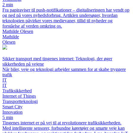
2 min
Fra papiraviser til push-notifikationer – digitaliseringen har vendt op
og ned på vores nyhedsforbrug. Artiklen undersøger, hvordan
teknologien påvirker vores medievaner, tillid til nyheder og
forståelse af verden omkring os.
Mathilde Olesen
Mathilde
Olesen
Sikker transport med tingenes internet: Teknologi, der øger
sikkerheden på vejene
Når biler, veje og teknologi arbejder sammen for at skabe tryggere
trafik
IT
IT
Trafiksikkerhed
Internet of Things
Transportteknologi
Smart City
Innovation
5 min
Tingenes internet er på vej til at revolutionere trafiksikkerheden.
Med intelligente sensorer, forbundne køretøjer og smarte veje kan