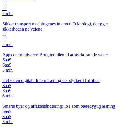
IT
IT
2 min
Sikker transport med tingenes internet: Teknologi, der øger
sikkerheden på vejene
IT
IT
5 min
Apps der motiverer: Brug mobilen til at styrke sunde vaner
SaaS
SaaS
3 min
Del viden digitalt: Intern træning der styrker IT-driften
SaaS
SaaS
6 min
Smarte byer og affaldshåndtering: IoT som bæredygtig løsning
SaaS
SaaS
3 min