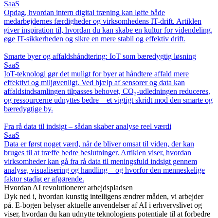
SaaS
Opdag, hvordan intern digital træning kan løfte både
medarbejdernes færdigheder og virksomhedens IT-drift. Artiklen
giver inspiration til, hvordan du kan skabe en kultur for videndeling,
øge IT-sikkerheden og sikre en mere stabil og effektiv drift.
Smarte byer og affaldshåndtering: IoT som bæredygtig løsning
SaaS
IoT-teknologi gør det muligt for byer at håndtere affald mere
effektivt og miljøvenligt. Ved hjælp af sensorer og data kan
affaldsindsamlingen tilpasses behovet, CO₂-udledningen reduceres,
og ressourcerne udnyttes bedre – et vigtigt skridt mod den smarte og
bæredygtige by.
Fra rå data til indsigt – sådan skaber analyse reel værdi
SaaS
Data er først noget værd, når de bliver omsat til viden, der kan
bruges til at træffe bedre beslutninger. Artiklen viser, hvordan
virksomheder kan gå fra rå data til meningsfuld indsigt gennem
analyse, visualisering og handling – og hvorfor den menneskelige
faktor stadig er afgørende.
Hvordan AI revolutionerer arbejdspladsen
Dyk ned i, hvordan kunstig intelligens ændrer måden, vi arbejder
på. E-bogen belyser aktuelle anvendelser af AI i erhvervslivet og
viser, hvordan du kan udnytte teknologiens potentiale til at forbedre