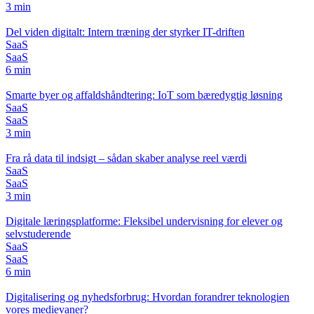
3 min
Del viden digitalt: Intern træning der styrker IT-driften
SaaS
SaaS
6 min
Smarte byer og affaldshåndtering: IoT som bæredygtig løsning
SaaS
SaaS
3 min
Fra rå data til indsigt – sådan skaber analyse reel værdi
SaaS
SaaS
3 min
Digitale læringsplatforme: Fleksibel undervisning for elever og
selvstuderende
SaaS
SaaS
6 min
Digitalisering og nyhedsforbrug: Hvordan forandrer teknologien
vores medievaner?