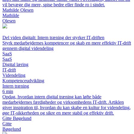
vil bevæge dig mere, spise bedre eller finde ro i sindet.
Mathilde Olesen
Mathilde
Olesen
Del viden digitalt: Intern træning der styrker IT-driften
Styrk medarbejdernes kompetencer og skab en mere effektiv IT-drift
gennem digital videndeling
SaaS
SaaS
Digital læring
IT-drift
Videndeling
Kompetenceudvikling
Intern træning
6 min
Opdag, hvordan intern digital træning kan løfte både
medarbejdernes færdigheder og virksomhedens IT-drift. Artiklen
giver inspiration til, hvordan du kan skabe en kultur for videndeling,
øge IT-sikkerheden og sikre en mere stabil og effektiv drift.
Gitte Bøgelund
Gitte
Bøgelund