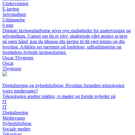
Undervisning
E-læring
Selvstudium
Uddannelse
6 min
Digitale læringsplatforme giver nye muligheder for undervisning og
selvstudium. Uanset om du er elev, studerende eller ønsker at lære
på egen hånd, kan du tilpasse din læring til dit eget tempo og din
hverdag. Artiklen ser nærmere på fordelene, udfordringerne og
fremtidens hybride læringsformer.
Oscar Thygesen
Oscar
Thygesen
Digitalisering og nyhedsforbrug: Hvordan forandrer teknologien
vores medievaner?
Teknologien ændrer måden, vi møder og forstår nyheder på
IT
IT
Digitalisering
Medievaner
Nyhedsforbrug
Sociale medier
Teknologi