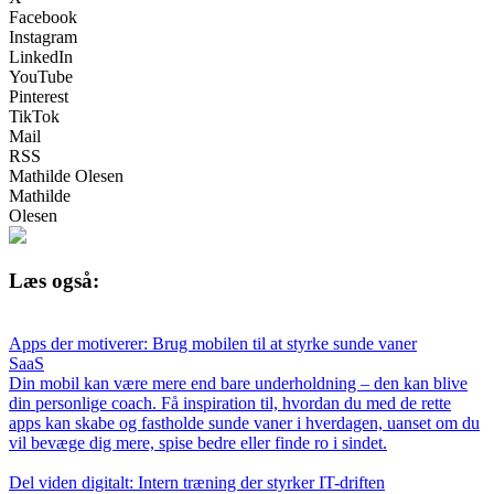
Facebook
Instagram
LinkedIn
YouTube
Pinterest
TikTok
Mail
RSS
Mathilde Olesen
Mathilde
Olesen
Læs også:
Apps der motiverer: Brug mobilen til at styrke sunde vaner
SaaS
Din mobil kan være mere end bare underholdning – den kan blive
din personlige coach. Få inspiration til, hvordan du med de rette
apps kan skabe og fastholde sunde vaner i hverdagen, uanset om du
vil bevæge dig mere, spise bedre eller finde ro i sindet.
Del viden digitalt: Intern træning der styrker IT-driften